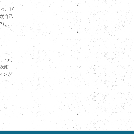
日々、ゼ
次自己
クは、
々、つつ
次雨ニ
ィンが