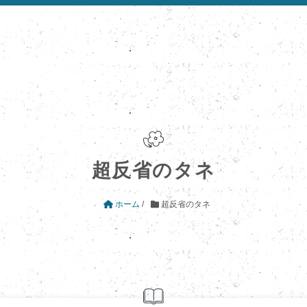
超反省のタネ
ホーム
/
超反省のタネ