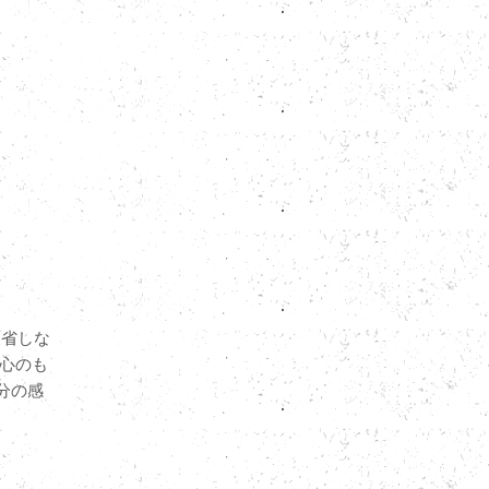
反省しな
心のも
分の感