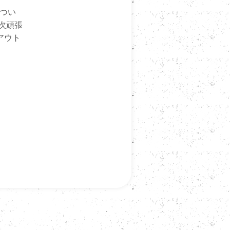
につい
次頑張
アウト