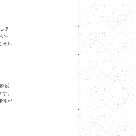
介しま
人生
こそル
？超反
ます。
能性が