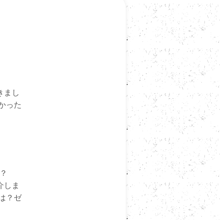
きまし
かった
？
介しま
は？ゼ